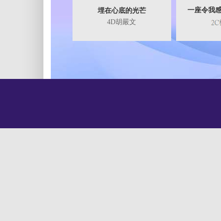
一座令我
埋在心底的光芒
4D胡嚴文