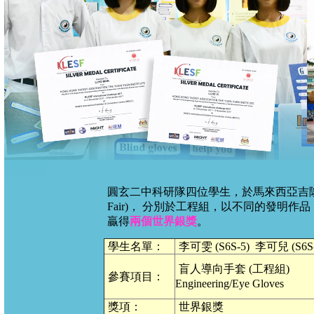
圓玄二中科研隊四位學生，於馬來西亞吉隆坡工程科技與科
Fair)， 分別於工程組，以不同的發明作
贏得
兩個世界銀獎
。
學生名單：
李可雯 (S6S-5) 李可兒 (S6S-
盲人導向手套 (工程組)
參賽項目：
Engineering/Eye Gloves
獎項：
世界銀獎