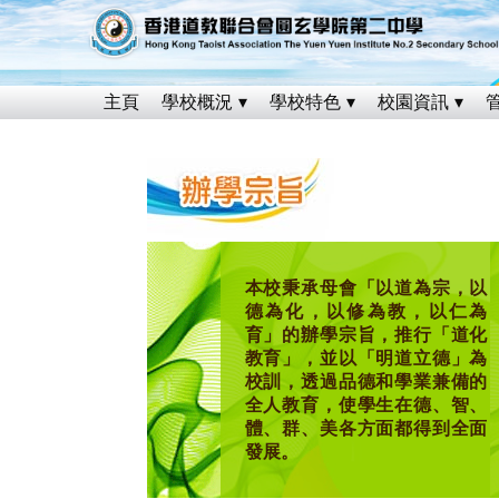
主頁
學校概況
學校特色
校園資訊
本校秉承母會「以道為宗，以
德為化，以修為教，以仁為
育」的辦學宗旨，推行「道化
教育」，並以「明道立德」為
校訓，透過品德和學業兼備的
全人教育，使學生在德、智、
體、群、美各方面都得到全面
發展。