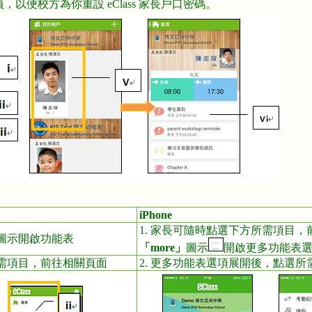
以便校方為你重設 eClass 家長戶口密碼。
iPhone
1. 家長可隨時點選下方所需項目
角圖示開啟功能表
「
more
」
圖示
開啟更多功能表
所需項目，前往相關頁面
2. 更多功能表選項展開後，點選