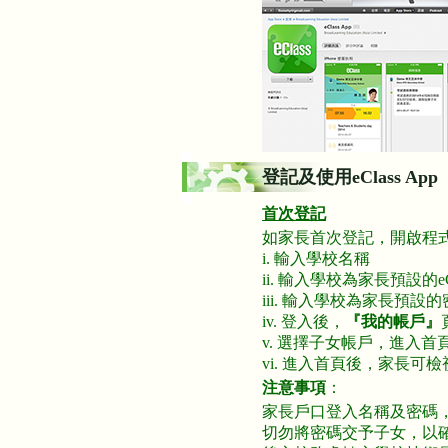
登記及使用eClass App
首次登記
如家長首次登記，開啟程
i. 輸入學校名稱
ii. 輸入學校為家長預設的e
iii. 輸入學校為家長預
iv. 登入後，
『我的帳戶』
v. 選擇子女帳戶，進入
vi. 進入首頁後，家長可
注意事項
：
家長戶口登入名稱及密碼
切勿將密碼交予子女，以