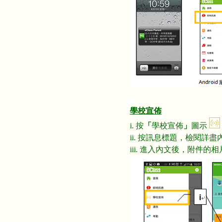
學校宣佈
i. 按
「
學校宣佈
」
圖示
ii. 按訊息標題，檢閱詳盡
iii. 進入內文後，附