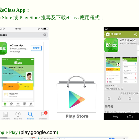
ass App：
ore 或 Play Store 搜尋及下載eClass 應用程式；
e Play (
play.google.com
)