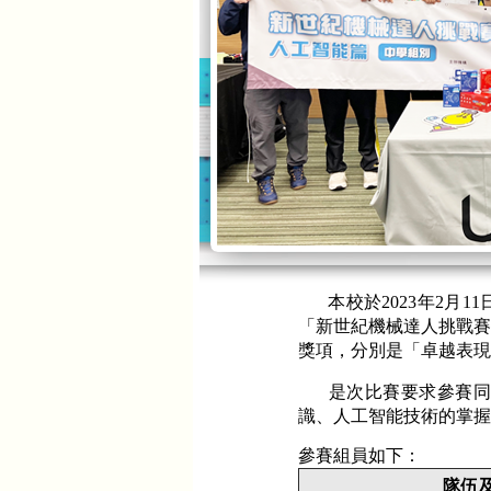
本校於2023年2
「新世紀機械達人挑戰賽2
獎項，分別是「卓越表現
是次比賽要求參賽同
識、人工智能技術的掌握
參賽組員如下：
隊伍