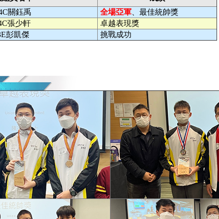
4C關鈺禹
全場亞軍
、最佳統帥獎
4C張少軒
卓越表現獎
3E彭凱傑
挑戰成功