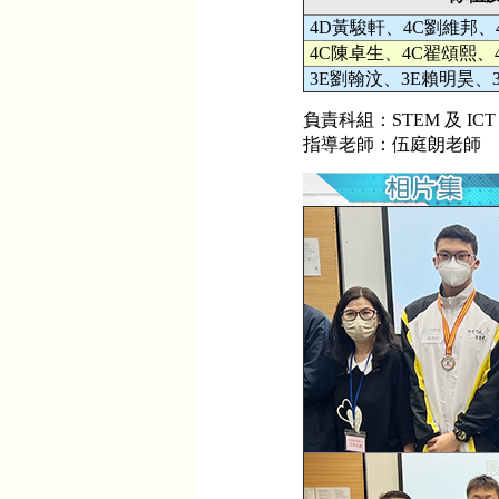
4D黃駿軒、4C劉維邦、
4C陳卓生、4C翟頌熙、
3E劉翰汶、3E賴明昊、
負責科組：STEM 及 ICT
指導老師：伍庭朗老師