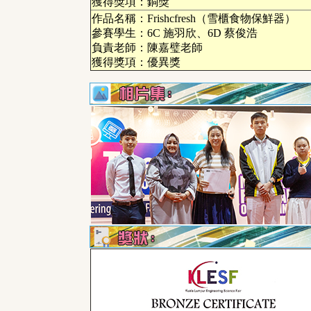
獲得獎項：銅獎
作品名稱：Frishcfresh（雪櫃食物保鮮器）
參賽學生：6C 施羽欣、6D 蔡俊浩
負責老師：陳嘉璧老師
獲得獎項：優異獎