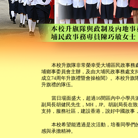
本校升旗隊非常榮幸受大埔區民政事務
埔鄉事委員會主辦，及由大埔民政事務處支
成立74周年升旗禮暨會操檢閱》。本校升旗
升旗禮的隊伍。
當日場面盛大，超過16間區內中小學共
副局長胡健民先生，MH，JP。胡副局長在
支持，服務社區，建設香港，說好中國故事
本校希望能透過是次活動，培養同學們
感與承擔精神。