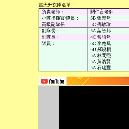
當天升旗隊名單：
負責老師：
關仲言老師
小隊指揮官/隊長：
6B 張樂然
高級副隊長：
5C 鄧敏瑜
副隊長：
5A 葉智邦
副隊長：
4C 曾昭然
隊員：
6C 李楚鳳
6D 羅曉桐
5A 林聞熙
5A 黃浩賢
5A 石瑞豐