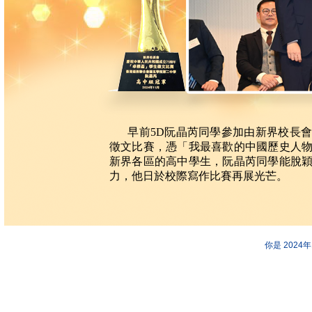
早前5D阮晶芮同學參加由新界校長
徵文比賽，憑「我最喜歡的中國歷史人
新界各區的高中學生，阮晶芮同學能脫
力，他日於校際寫作比賽再展光芒。
你是 2024