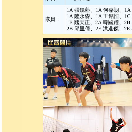
1A 張銳藍、1A 何嘉朗、1A
1A 陸永森、1A 王銘恒、1C
隊員：
1E 魏天正、2A 韓國躍、2B
2B 邱里僮、2E 洪進傑、2E