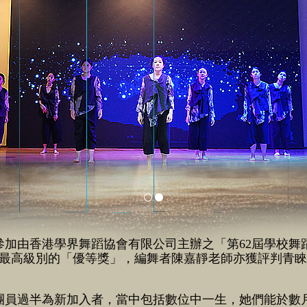
參加由香港學界舞蹈協會有限公司主辦之「第62屆學校舞
榮獲最高級別的「優等獎」，編舞者陳嘉靜老師亦獲評判青
團員過半為新加入者，當中包括數位中一生，她們能於數