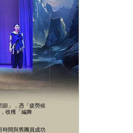
蹈節」，憑「疲勞候
睞，收穫「編舞
月時間與舊團員成功