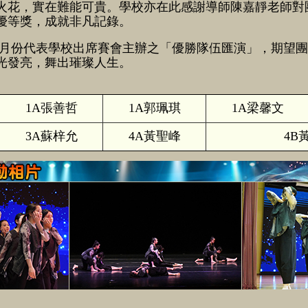
火花，實在難能可貴。學校亦在此感謝導師陳嘉靜老師對
優等獎，成就非凡記錄。
5月份代表學校出席賽會主辦之「優勝隊伍匯演」，期望
光發亮，舞出璀璨人生。
1A張善哲
1A郭珮琪
1A梁馨文
3A蘇梓允
4A黃聖峰
4B