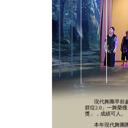
現代舞團早前
群症2.0」一舞
獎」，成績可人。
本年現代舞團