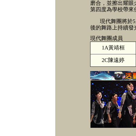
磨合，並擦出耀眼
第四度為學校帶來
現代舞團將於
後的舞路上持續發
現代舞團成員
1A黃靖桓
2C陳遠婷