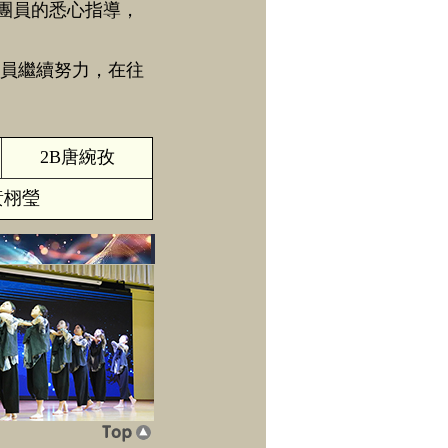
團員的悉心指導，
團員繼續努力，在往
2B唐綩孜
黃栩瑩