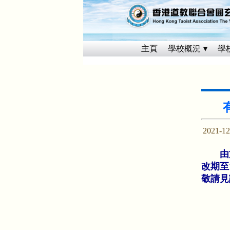
主頁
學校概況
學
2021-12
由於
改期至
敬請見