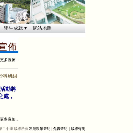
學生成就
網站地圖
更多宣佈...
M/科研組
活動將
便之處，
更多宣佈...
院第二中學 版權所有
私隱政策聲明
│
免責聲明
│
版權聲明