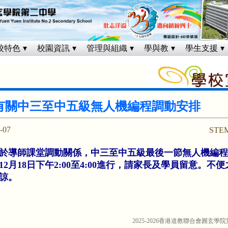
校特色
校園資訊
管理與組織
學與教
學生支援
有關中三至中五級無人機編程調動安排
-07
STE
導師課堂調動關係，中三至中五級最後一節無人機編程
12月18日下午2:00至4:00進行，請家長及學員留意。不
諒。
2025-2026香港道教聯合會圓玄學