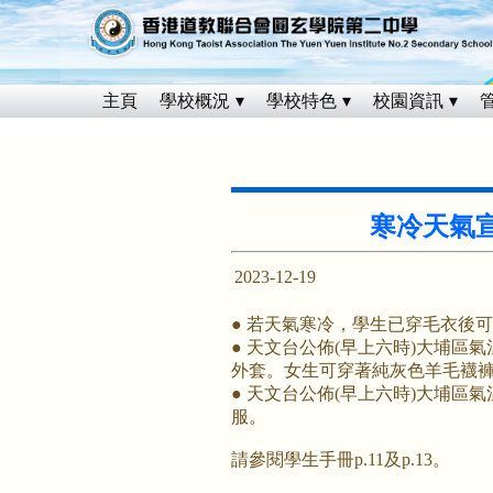
主頁
學校概況
學校特色
校園資訊
寒冷天氣
2023-12-19
● 若天氣寒冷，學生已穿毛衣後
● 天文台公佈(早上六時)大埔區
外套。女生可穿著純灰色羊毛襪
● 天文台公佈(早上六時)大埔區
服。
請參閱學生手冊p.11及p.13。