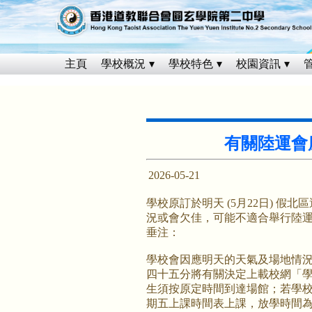
主頁
學校概況
學校特色
校園資訊
有關陸運會
2026-05-21
學校原訂於明天 (5月22日) 
況或會欠佳，可能不適合舉行陸
垂注：
學校會因應明天的天氣及場地情
四十五分將有關決定上載校網「
生須按原定時間到達場館；若學
期五上課時間表上課，放學時間