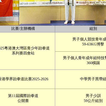
比賽/主辦機構
組別
男子個人競技青年
59-63KG博擊
025粵港澳大灣區青少年跆拳道
系列賽四會站
男子個人青年成年組特技
360橫踢
香港學界跆拳道比賽2025-2026
中學男子黑帶
第11屆國際跆拳道
男子少訓
公開賽
59公斤組別