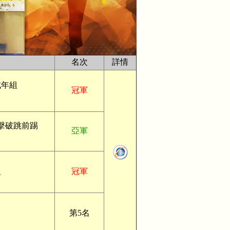
名次
詳情
成年組
冠軍
擊破跳前踢
亞軍
組
冠軍
第5名