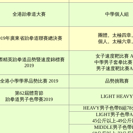
全港跆拳道大賽
中學個人組
團體。太極四章
019年廣東省跆拳道聯賽總決賽
個人。太極六章
女子速度靶比賽 
際精英跆拳道品勢暨速度錦標賽
中學男子套拳比賽 
2019
男子速度靶比賽A
全港小學學界品勢比賽 2019
品勢挑戰賽
第62屆體育節
LIGHT HEAVY
跆拳道男子色帶賽2019
HEAVY男子色帶B組7
LIGHT男子色帶
45公斤以上-49公
MIDDLE男子色帶