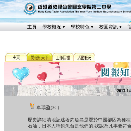
主頁
學校概況
學校特色
校園資訊
2013-
車瑞盈(3C)
歷史詳細清地記述著釣魚島是屬於中國卻因為種種
石油，日本人稱釣魚台是他們的,我認為凡事要符合