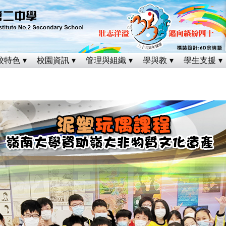
校特色
校園資訊
管理與組織
學與教
學生支援