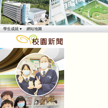
學生成就
網站地圖