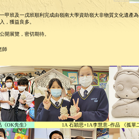
一甲班及一戊班順利完成由嶺南大學資助嶺大非物質文化遺產為
入，獲益良多。
公開展覽，密切期待。
老師
作品《OK先生》
1A 石穎思+1A李慧意–作品 《孤