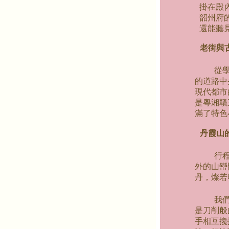
掛在殿
韶州府
還能聽
老街與
從
的道路中
現代都市
是粵湘贛
滿了特色
丹霞山
行
外的山巒
丹，燦若
我
是刀削般
手相互攙