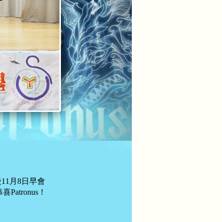
11月8日早會
atronus！