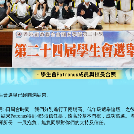
學生會選舉已經圓滿結束。
1月5日周會時間，我們分別進行了兩場高、低年級選舉論壇，之後
果Patronus得到485張信任票，遠高於基本門檻，成功當選。 恭喜P
nus發揮所長，一展抱負，無負同學對你們的支持及信任。