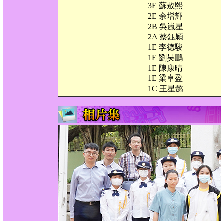
3E 蘇敖熙
2E 余增輝
2B 吳嵐星
2A 蔡鈺穎
1E 李德駿
1E 劉昊鵬
1E 陳康晴
1E 梁卓盈
1C 王星懿