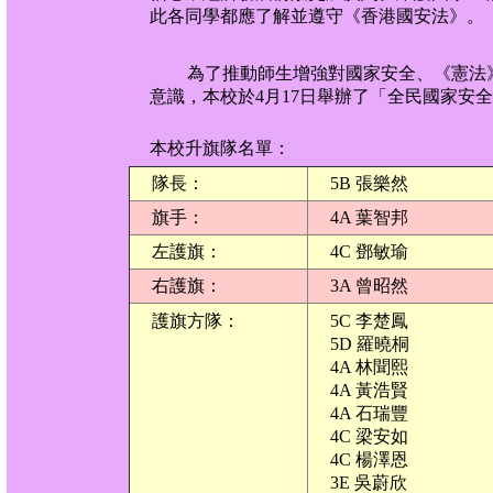
此各同學都應了解並遵守《香港國安法》。
為了推動師生增強對國家安全、《憲法
意識，本校於4月17日舉辦了「全民國家安
本校升旗隊名單：
隊長：
5B 張樂然
旗手：
4A 葉智邦
左護旗：
4C 鄧敏瑜
右護旗：
3A 曾昭然
護旗方隊：
5C 李楚鳳
5D 羅曉桐
4A 林聞熙
4A 黃浩賢
4A 石瑞豐
4C 梁安如
4C 楊澤恩
3E 吳蔚欣