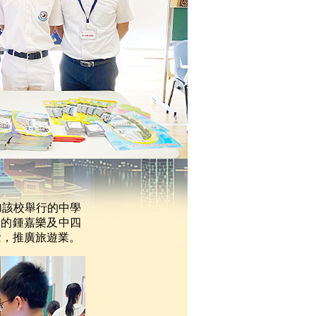
加該校舉行的中學
級的鍾嘉樂及中四
念，推廣旅遊業。