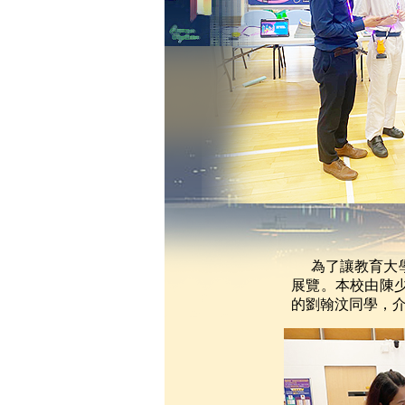
為了讓教育大
展覽。本校由陳少
的劉翰汶同學，