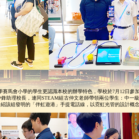
學賽馬會小學的學生更認識本校的辦學特色，學校於7月12日參
鋒助理校長，連同STEAM組古仲文老師帶領兩位學生：中一
介紹該組發明的「伴虹遊港」手提電話線，以霓虹光管的設計概