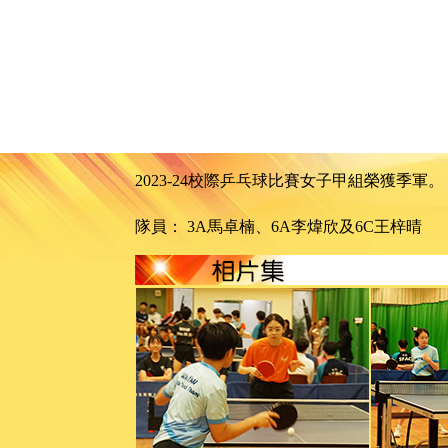
2023-24校際乒乓球比賽女子甲組榮獲季軍。
隊員： 3A馬卓楠、6A李煒欣及6C王梓晴