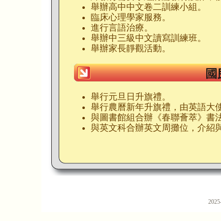
舉辦高中中文卷二訓練小組。
臨床心理學家服務。
進行言語治療。
舉辦中三級中文讀寫訓練班。
舉辦家長靜觀活動。
舉行元旦日升旗禮。
舉行農曆新年升旗禮，由英語大
與圖書館組合辦《春聯薈萃》書法
與英文科合辦英文周攤位，介紹
20