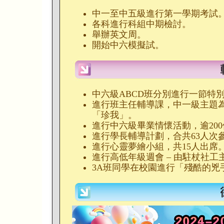
中一至中五級進行第一學期考試
各科進行科組中期檢討。
舉辦英文周。
開始中六模擬試。
中六級ABCD班分別進行一節特
進行班主任輔導課，中一級主題為
「珍我」。
進行中六級畢業情懷活動，逾20
進行學長輔導計劃，合共63人次
進行心靈夢繪小組，共15人出席
進行高低年級週會 – 由駐杖社
3A班同學在校園進行「殘酷的兇