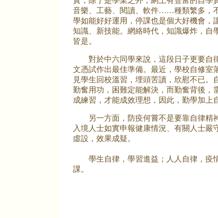
實，除了是學業之外，網上有豐富的自學
音樂、工藝、閱讀、軟件……種類繁多，
學如能好好運用，停課也是個大好機會，
知識、新技能。網絡時代，知識爆炸，自
皆是。
對於中六同學來說，這段日子更要自
文憑試作出最佳準備。最近，學校自修室
見學生回校溫習，埋頭苦讀，欣慰不已。
勤奮用功，困難定能解決，而勤奮背後，
成練習，才能成效理想，因此，勤學加上
另一方面，防疫何嘗不是要靠自律精神
入境人士如實申報健康情況、有關人士嚴
虛設，效果成疑。
學生自律，學習進益；人人自律，疫情
課。