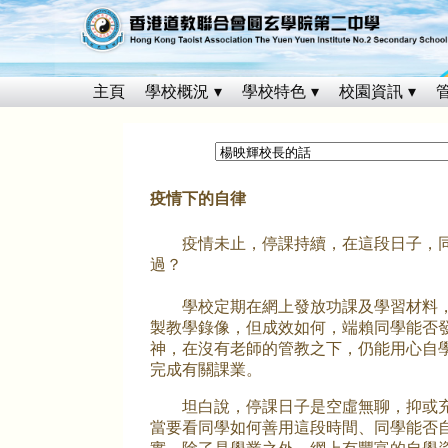
主頁
學校概況
學校特色
校園資訊
疫情下的自律
疫情未止，停課持續，在這段日子，同
過？
學校定期在網上發放功課及學習材料，
製教學錄像，但成效如何，端賴同學能否
神，在沒有老師的管教之下，仍能用心自
完成有關課業。
坦白說，停課日子是空虛無聊，抑或充
當要看同學如何善用這段時間、同學能否